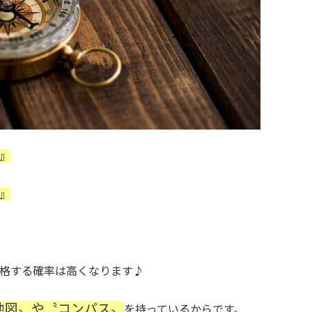
』
』
格する確率は高くなります♪
地図〟や〝コンパス〟
を持っているからです。