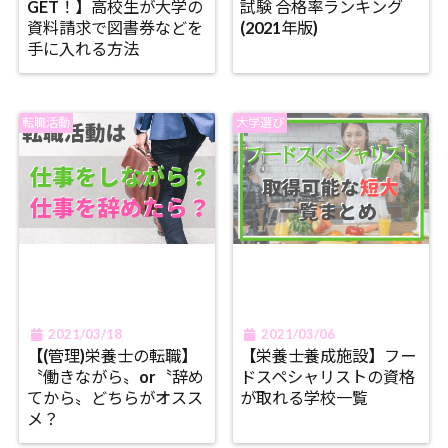
GET！】高校生が大学の
試験 合格率ランキング
資料請求で図書券などを
(2021年版)
手に入れる方法
転職活動
大学選び
2021/03/18
2021/03/06
【(管理)栄養士の転職】
【栄養士養成施設】フー
〝働きながら〟or〝辞め
ドスペシャリストの資格
てから〟どちらがオスス
が取れる学校一覧
メ？