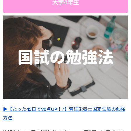
大学4年生
▶︎【たった45日で90点UP！?】管理栄養士国家試験の勉強
方法