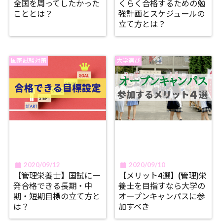
全国を周ってしたかった
くらく合格するための勉
こととは？
強計画とスケジュールの
立て方とは？
国家試験対策
大学選び
2020/09/12
2020/09/10
【管理栄養士】国試に一
【メリット4選】(管理)栄
発合格できる長期・中
養士を目指すなら大学の
期・短期目標の立て方と
オープンキャンパスに参
は？
加すべき