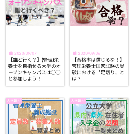
2020/09/07
2020/09/06
【誰と行く？】(管理)栄
【合格率は信じるな！】
養士を目指せる大学のオ
管理栄養士国家試験の受
ープンキャンパスは◯◯
験における〝足切り〟と
と参加しよう！
は？
大学選び
大学選び