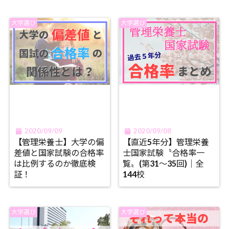
大学選び
大学選び
2020/09/09
2020/09/08
【管理栄養士】大学の偏
【直近5年分】管理栄養
差値と国家試験の合格率
士国家試験〝合格率一
は比例するのか徹底検
覧〟(第31〜35回)｜全
証！
144校
大学選び
大学選び