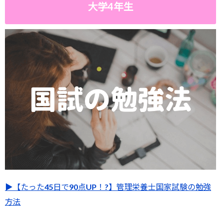
大学4年生
▶︎【たった45日で90点UP！?】管理栄養士国家試験の勉強
方法