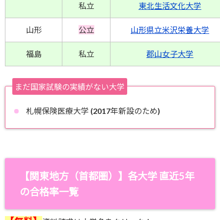
私立
東北生活文化大学
山形
公立
山形県立米沢栄養大学
福島
私立
郡山女子大学
まだ国家試験の実績がない大学
札幌保険医療大学 (2017年新設のため)
【関東地方（首都圏）】
各大学 直近5年
の合格率一覧