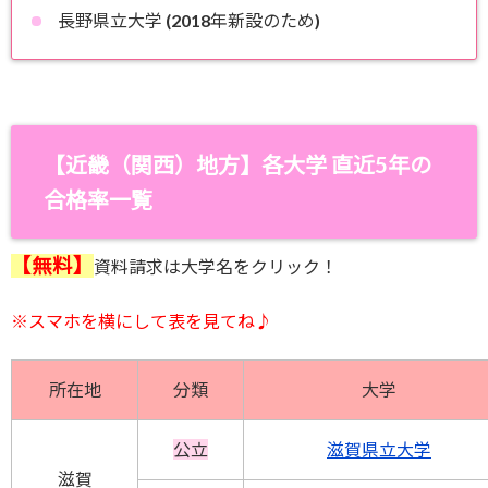
長野県立大学 (2018年新設のため)
【近畿（関西）地方】
各大学 直近5年の
合格率一覧
【無料】
資料請求は大学名をクリック！
※スマホを横にして
表を見てね♪
所在地
分類
大学
公立
滋賀県立大学
滋賀