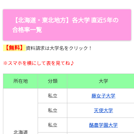
【北海道・東北地方】
各大学 直近5年の
合格率一覧
【無料】
資料請求は大学名をクリック！
※スマホを横にして
表を見てね♪
所在地
分類
大学
私立
藤女子大学
私立
天使大学
私立
酪農学園大学
北海道