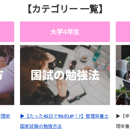
【カテゴリー 一覧】
大学4年生
管理栄
▶︎【たった45日で90点UP！?】管理栄養士
▶︎【
国家試験の勉強方法
理栄養