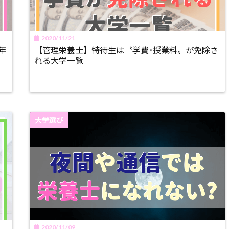
2020/11/21
年
【管理栄養士】特待生は〝学費･授業料〟が免除さ
れる大学一覧
大学選び
2020/11/09