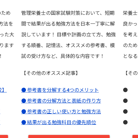
のため
管理栄養士の国家試験対策において、短期
栄養士
方法を
間で結果が出る勉強方法を日本一丁寧に解
良かっ
った大
説しています！ 目標や計画の立て方、勉強
を考え
ります
する順番、記憶法、オススメの参考書、模
のため
！
試の受け方など、具体的な内容です！
となる
【その他のオススメ記事】
【その
校】
● 参考書を分解する4つのメリット
●
● 参考書の分解方法と表紙の作り方
●
グ
● 参考書の正しい使い方と勉強方法
●
グ
● 結果が出る勉強科目の優先順位
●