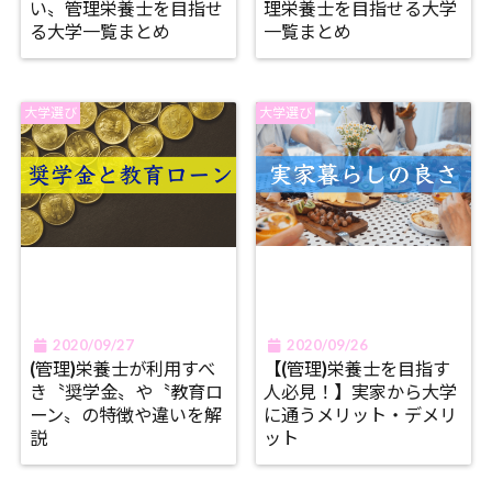
い〟管理栄養士を目指せ
理栄養士を目指せる大学
る大学一覧まとめ
一覧まとめ
大学選び
大学選び
2020/09/27
2020/09/26
(管理)栄養士が利用すべ
【(管理)栄養士を目指す
き〝奨学金〟や〝教育ロ
人必見！】実家から大学
ーン〟の特徴や違いを解
に通うメリット・デメリ
説
ット