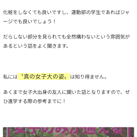
化粧をしなくても良いですし、運動部の学生であればジャ
ージでも良いでしょう！
だらしない部分を見られても全然構わないという雰囲気が
あるという話をよく聞きます。
〝真の女子大の姿〟
私には
は知り得ません。
あくまで女子大出身の友人に聞いた話となりますので、ぜ
ひ進学する際の参考までに！