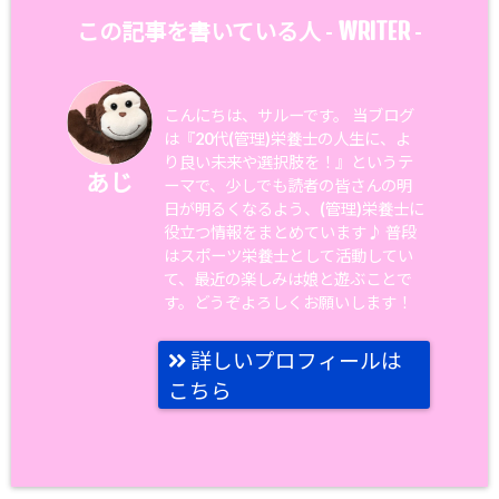
WRITER
この記事を書いている人 -
-
こんにちは、サルーです。 当ブログ
は『20代(管理)栄養士の人生に、よ
り良い未来や選択肢を！』というテ
あじ
ーマで、少しでも読者の皆さんの明
日が明るくなるよう、(管理)栄養士に
役立つ情報をまとめています♪ 普段
はスポーツ栄養士として活動してい
て、最近の楽しみは娘と遊ぶことで
す。どうぞよろしくお願いします！
詳しいプロフィールは
こちら