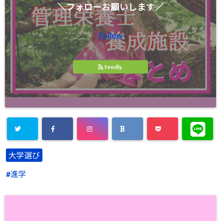
＼フォローお願いします／
Follow
feedly
大学選び
進学