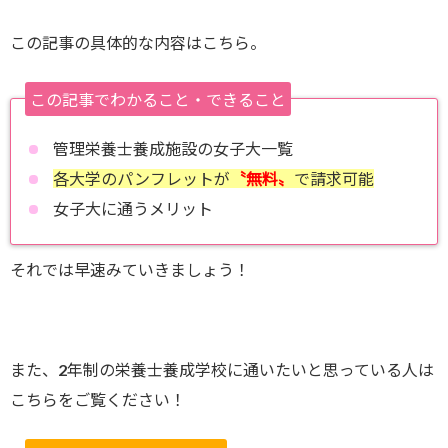
この記事の具体的な内容はこちら。
この記事でわかること・できること
管理栄養士養成施設の女子大一覧
各大学のパンフレットが
〝無料〟
で請求可能
女子大に通うメリット
それでは早速みていきましょう！
また、2年制の栄養士養成学校に通いたいと思っている人は
こちらをご覧ください！