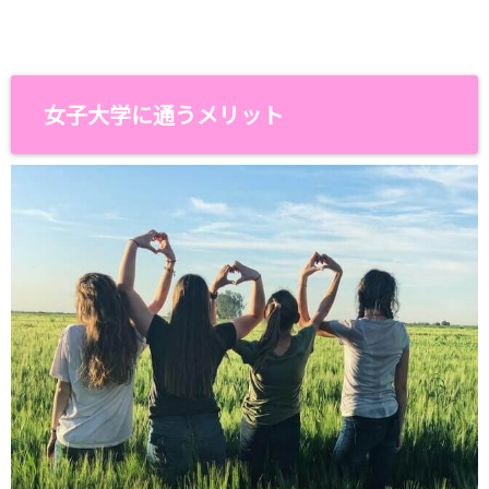
女子大学に通うメリット