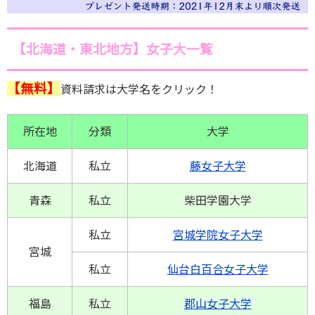
【北海道・東北地方】女子大一覧
【無料】
資料請求は大学名をクリック！
所在地
分類
大学
北海道
私立
藤女子大学
青森
私立
柴田学園大学
私立
宮城学院女子大学
宮城
私立
仙台白百合女子大学
福島
私立
郡山女子大学