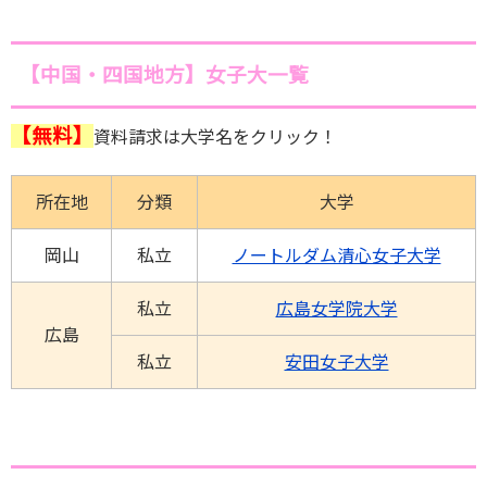
【中国・四国地方】女子大一覧
【無料】
資料請求は大学名をクリック！
所在地
分類
大学
岡山
私立
ノートルダム清心女子大学
私立
広島女学院大学
広島
私立
安田女子大学