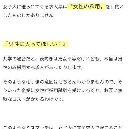
〝女性の採用〟
女子大に送られてくる求人票は
を目的と
したものしかありません。
『男性に入ってほしい！』
共学の場合だと、表向きは男女平等だけれども、本当は男
性のみ採用する求人があったりします。
そのような相手側の意図はもちろんわかりませんので、そ
ういった企業に女性が採用試験を受けに行くと、お互い無
駄なコストがかかるわけです。
このようなミスマッチは、女子大に来る求人で起こること