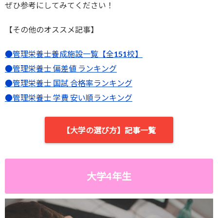
ぜひ参考にしてみてください！
【その他のオススメ記事】
●管理栄養士養成施設一覧【全151校】
●管理栄養士 偏差値 ランキング
●管理栄養士 国試 合格率ランキング
●管理栄養士 学費 安い順ランキング
【大学の選び方】記事一覧
大学4年生