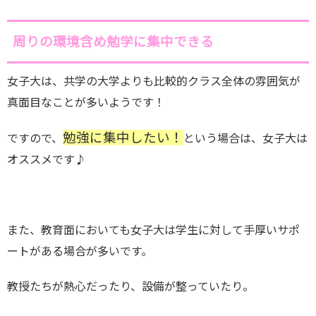
周りの環境含め勉学に集中できる
女子大は、共学の大学よりも比較的クラス全体の雰囲気が
真面目なことが多いようです！
勉強に集中したい！
ですので、
という場合は、女子大は
オススメです♪
また、教育面においても女子大は学生に対して手厚いサポ
ートがある場合が多いです。
教授たちが熱心だったり、設備が整っていたり。