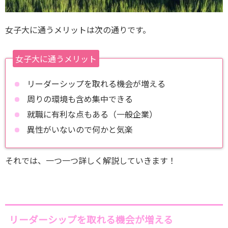
女子大に通うメリットは次の通りです。
女子大に通うメリット
リーダーシップを取れる機会が増える
周りの環境も含め集中できる
就職に有利な点もある（一般企業）
異性がいないので何かと気楽
それでは、一つ一つ詳しく解説していきます！
リーダーシップを取れる機会が増える