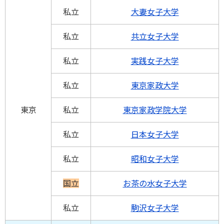
私立
大妻女子大学
私立
共立女子大学
私立
実践女子大学
私立
東京家政大学
東京
私立
東京家政学院大学
私立
日本女子大学
私立
昭和女子大学
国立
お茶の水女子大学
私立
駒沢女子大学