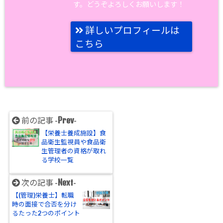
す。どうぞよろしくお願いします！
詳しいプロフィールは
こちら
Prev
前の記事 -
-
【栄養士養成施設】食
品衛生監視員や食品衛
生管理者の資格が取れ
る学校一覧
Next
次の記事 -
-
【(管理)栄養士】転職
時の面接で合否を分け
るたった2つのポイント