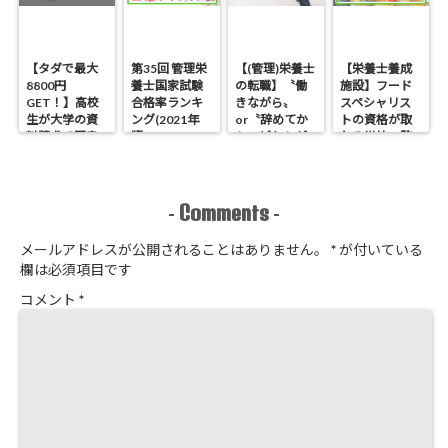
【タダで最大
第35回 管理栄
【(管理)栄養士
【栄養士養成
8800円
養士国家試験
の転職】〝働
施設】フード
GET！】高校
合格率ランキ
きながら〟
スペシャリス
生が大学の資
ング(2021年
or〝辞めてか
トの資格が取
料請求で図書
版)
ら〟どちらが
れる学校一覧
券などを手に
オススメ？
入れる方法
Comments
-
-
メールアドレスが公開されることはありません。
*
が付いている
欄は必須項目です
コメント
*