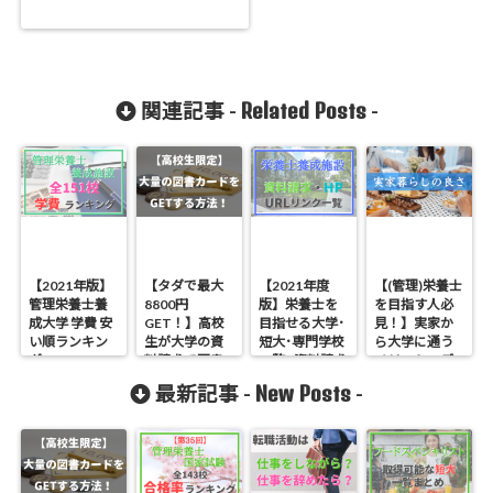
Related Posts
関連記事 -
-
【2021年版】
【タダで最大
【2021年度
【(管理)栄養士
管理栄養士養
8800円
版】栄養士を
を目指す人必
成大学 学費 安
GET！】高校
目指せる大学･
見！】実家か
い順ランキン
生が大学の資
短大･専門学校
ら大学に通う
グ
料請求で図書
一覧 | 資料請求
メリット・デ
券などを手に
＆ HP閲覧リン
メリット
New Posts
最新記事 -
-
入れる方法
クまとめ