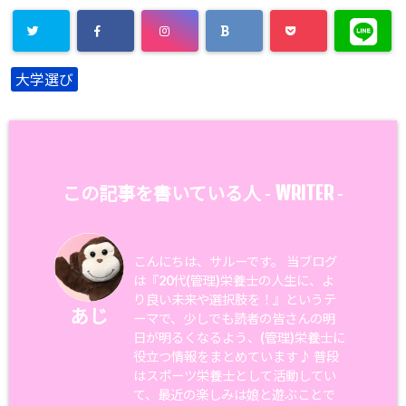
大学選び
WRITER
この記事を書いている人 -
-
こんにちは、サルーです。 当ブログ
は『20代(管理)栄養士の人生に、よ
り良い未来や選択肢を！』というテ
あじ
ーマで、少しでも読者の皆さんの明
日が明るくなるよう、(管理)栄養士に
役立つ情報をまとめています♪ 普段
はスポーツ栄養士として活動してい
て、最近の楽しみは娘と遊ぶことで