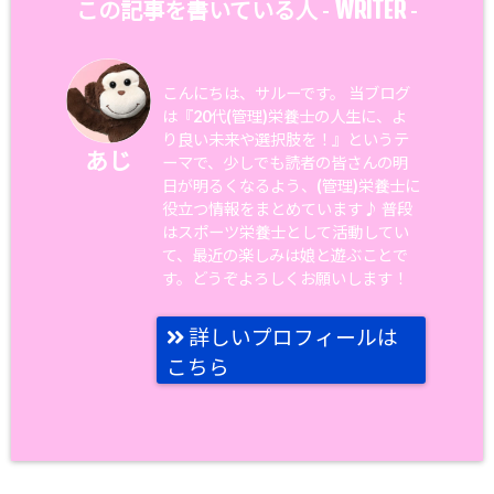
WRITER
この記事を書いている人 -
-
こんにちは、サルーです。 当ブログ
は『20代(管理)栄養士の人生に、よ
り良い未来や選択肢を！』というテ
あじ
ーマで、少しでも読者の皆さんの明
日が明るくなるよう、(管理)栄養士に
役立つ情報をまとめています♪ 普段
はスポーツ栄養士として活動してい
て、最近の楽しみは娘と遊ぶことで
す。どうぞよろしくお願いします！
詳しいプロフィールは
こちら