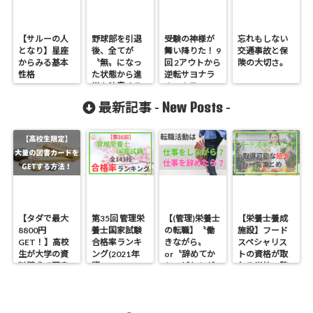
【サルーの人
野球部を引退
受験の神様が
忘れもしない
となり】星座
後、全てが
舞い降りた！ 9
交通事故と保
からみる基本
〝無〟になっ
回 2アウトから
険の大切さ。
性格
た状態から進
逆転サヨナラ
学を決意する
ホームラ
まで
ン！？
New Posts
最新記事 -
-
【タダで最大
第35回 管理栄
【(管理)栄養士
【栄養士養成
8800円
養士国家試験
の転職】〝働
施設】フード
GET！】高校
合格率ランキ
きながら〟
スペシャリス
生が大学の資
ング(2021年
or〝辞めてか
トの資格が取
料請求で図書
版)
ら〟どちらが
れる学校一覧
券などを手に
オススメ？
入れる方法